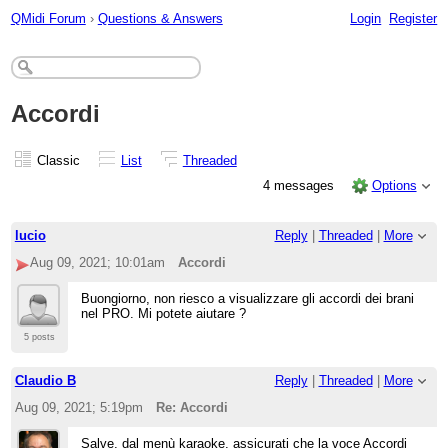
QMidi Forum
›
Questions & Answers
Login
Register
Accordi
Classic
List
Threaded
4 messages
Options
lucio
Reply
|
Threaded
|
More
Aug 09, 2021; 10:01am
Accordi
Buongiorno, non riesco a visualizzare gli accordi dei brani
nel PRO. Mi potete aiutare ?
5 posts
Claudio B
Reply
|
Threaded
|
More
Aug 09, 2021; 5:19pm
Re: Accordi
Salve, dal menù karaoke, assicurati che la voce Accordi