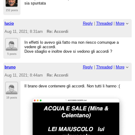
sia spuntata
152 posts
lucio
Reply
|
Threaded
|
More
Aug 11, 2021; 8:31am
Re: Accordi
In effetti lo avevo già fatto ma non riesco comunque a
vedere gli accordi.
Dove sbaglio e inoltre dove si vedono gli accordi ?
5 posts
bruno
Reply
|
Threaded
|
More
Aug 11, 2021; 8:44am
Re: Accordi
Il brano deve contenere gli accordi. Non tutti li hanno :(
16 posts