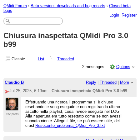
QMidi Forum
›
Beta versions downloads and bug reports
›
Closed beta
bugs
Login
Register
Chiusura inaspettata QMidi Pro 3.0
b99
Classic
List
Threaded
2 messages
Options
Claudio B
Reply
|
Threaded
|
More
Jul 25, 2025; 6:19am
Chiusura inaspettata QMidi Pro 3.0 b99
Effettuando una ricerca il programma si è chiuso
resettando le song eseguite e non registrando ultimo
ascolto nella playlist, cosa invece eseguita nel LOG.
152 posts
Alla riapertura era tutto resettato come se non avessi
suonato niente. Allego il file, se può essere utile, del
crash
Resoconto_problema_QMidi_Pro_3.txt