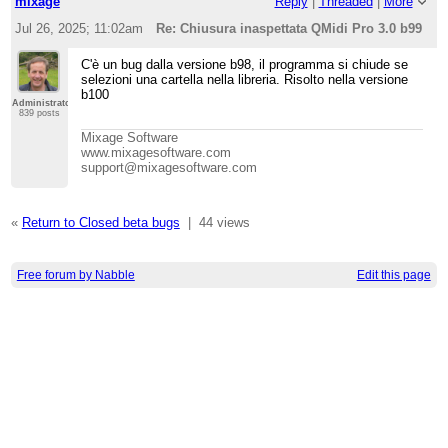
mixage
Reply
|
Threaded
|
More
Jul 26, 2025; 11:02am
Re: Chiusura inaspettata QMidi Pro 3.0 b99
C'è un bug dalla versione b98, il programma si chiude se
selezioni una cartella nella libreria. Risolto nella versione
b100
Administrator
839 posts
Mixage Software
www.mixagesoftware.com
support@mixagesoftware.com
«
Return to Closed beta bugs
|
44 views
Free forum by Nabble
Edit this page