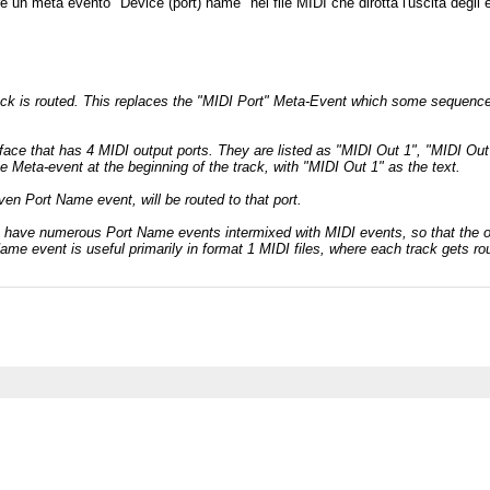
re un meta evento "Device (port) name" nel file MIDI che dirotta l'uscita degli 
ck is routed. This replaces the "MIDI Port" Meta-Event which some sequencers
ce that has 4 MIDI output ports. They are listed as "MIDI Out 1", "MIDI Out 2
Meta-event at the beginning of the track, with "MIDI Out 1" as the text.
iven Port Name event, will be routed to that port.
e to have numerous Port Name events intermixed with MIDI events, so that the 
ame event is useful primarily in format 1 MIDI files, where each track gets rou