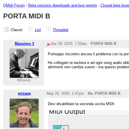
QMidi Forum
›
Beta versions downloads and bug reports
›
Closed beta bug
PORTA MIDI B
Classic
List
Threaded
Massimo 3
Apr 30, 2025; 7:20am
PORTA MIDI B
Purtroppo riscontro ancora il problema con la por
Ho collegato la tastiera e ad ogni song audio ab
altrimenti non cambia suono - ma questo problem
208 posts
mixage
May 26, 2025; 1:47pm
Re: PORTA MIDI B
Devi disabilitare la seconda uscita MIDI: