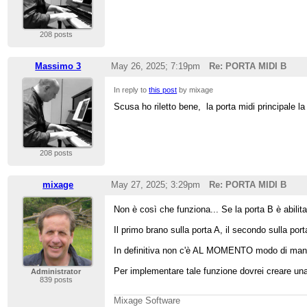
208 posts
Massimo 3
May 26, 2025; 7:19pm
Re: PORTA MIDI B
In reply to
this post
by mixage
Scusa ho riletto bene, la porta midi principale l
208 posts
mixage
May 27, 2025; 3:29pm
Re: PORTA MIDI B
Non è così che funziona... Se la porta B è abilit
Il primo brano sulla porta A, il secondo sulla porta
In definitiva non c'è AL MOMENTO modo di mandar
Per implementare tale funzione dovrei creare una 
Administrator
839 posts
Mixage Software