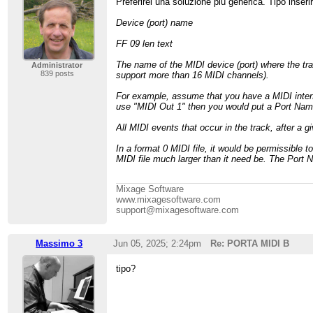
Preferirei una soluzione più generica. Tipo inseri
Device (port) name
FF 09 len text
The name of the MIDI device (port) where the tra
Administrator
839 posts
support more than 16 MIDI channels).
For example, assume that you have a MIDI interfa
use "MIDI Out 1" then you would put a Port Name 
All MIDI events that occur in the track, after a g
In a format 0 MIDI file, it would be permissibl
MIDI file much larger than it need be. The Port N
Mixage Software
www.mixagesoftware.com
support@mixagesoftware.com
Massimo 3
Jun 05, 2025; 2:24pm
Re: PORTA MIDI B
tipo?