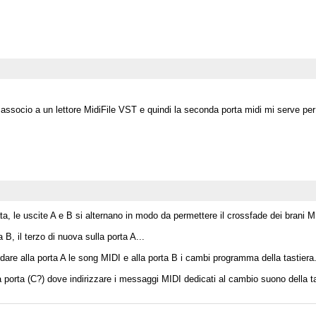
a associo a un lettore MidiFile VST e quindi la seconda porta midi mi serve per
ata, le uscite A e B si alternano in modo da permettere il crossfade dei brani M
 B, il terzo di nuova sulla porta A...
e alla porta A le song MIDI e alla porta B i cambi programma della tastiera
porta (C?) dove indirizzare i messaggi MIDI dedicati al cambio suono della tasti