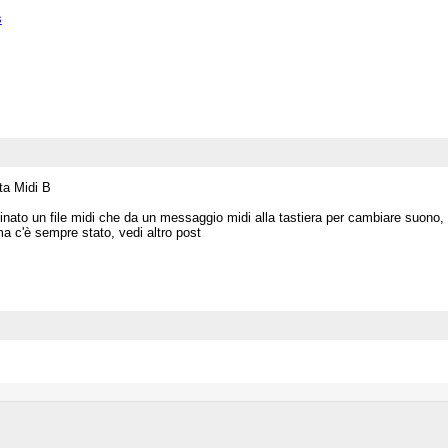
s
ta Midi B
binato un file midi che da un messaggio midi alla tastiera per cambiare suono
a c'è sempre stato, vedi altro post