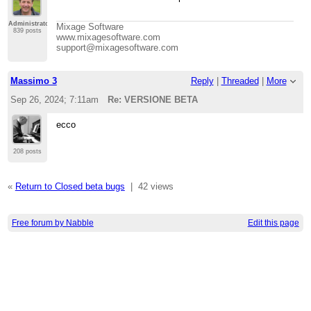
Administrator
Mixage Software
839 posts
www.mixagesoftware.com
support@mixagesoftware.com
Massimo 3
Reply
|
Threaded
|
More
Sep 26, 2024; 7:11am
Re: VERSIONE BETA
ecco
208 posts
«
Return to Closed beta bugs
|
42 views
Free forum by Nabble
Edit this page