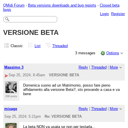
QMidi Forum
›
Beta versions downloads and bug reports
›
Closed beta
bugs
Login
Register
VERSIONE BETA
Classic
List
Threaded
3 messages
Options
Massimo 3
Reply
|
Threaded
|
More
Sep 25, 2024; 8:45am
VERSIONE BETA
Domenica suono ad un Matrimonio, posso fare pieno
affidamento alla versione Beta?, sto provando a casa e va
bene
208 posts
mixage
Reply
|
Threaded
|
More
Sep 25, 2024; 5:21pm
Re: VERSIONE BETA
La beta NON va usata se non per testarla...